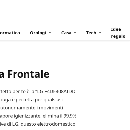
Idee
formatica
Orologi
Casa
Tech
regalo
a Frontale
perfetto per te è la “LG F4DE408AIDD
iuga è perfetta per qualsiasi
eglie autonomamente i movimenti
vapore igienizzante, elimina il 99.9%
Drive di LG, questo elettrodomestico