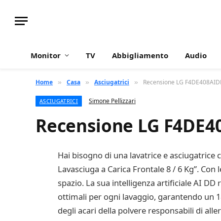
Monitor
TV
Abbigliamento
Audio
Home
Casa
Asciugatrici
Recensione LG F4DE408AIDD 
»
»
»
Simone Pellizzari
ASCIUGATRICI
Recensione LG F4DE40
Hai bisogno di una lavatrice e asciugatrice c
Lavasciuga a Carica Frontale 8 / 6 Kg”. Con 
spazio. La sua intelligenza artificiale AI DD
ottimali per ogni lavaggio, garantendo un 18%
degli acari della polvere responsabili di al