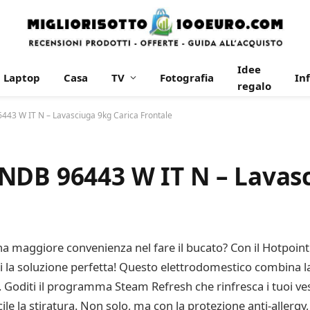
Idee
Laptop
Casa
TV
Fotografia
In
regalo
443 W IT N – Lavasciuga 9kg Carica Frontale
NDB 96443 W IT N – Lavasc
a maggiore convenienza nel fare il bucato? Con il Hotpoin
ai la soluzione perfetta! Questo elettrodomestico combina la
o. Goditi il programma Steam Refresh che rinfresca i tuoi vesti
e la stiratura. Non solo, ma con la protezione anti-allergy, 