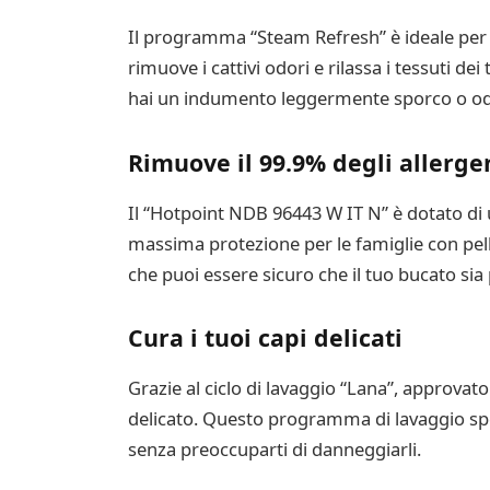
Il programma “Steam Refresh” è ideale per ri
rimuove i cattivi odori e rilassa i tessuti de
hai un indumento leggermente sporco o odor
Rimuove il 99.9% degli allerge
Il “Hotpoint NDB 96443 W IT N” è dotato di u
massima protezione per le famiglie con pelli
che puoi essere sicuro che il tuo bucato sia p
Cura i tuoi capi delicati
Grazie al ciclo di lavaggio “Lana”, approvat
delicato. Questo programma di lavaggio spec
senza preoccuparti di danneggiarli.