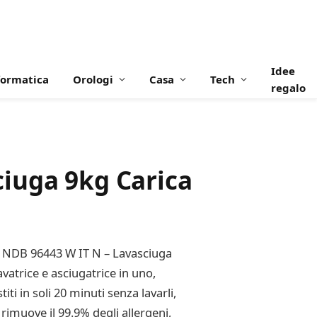
Idee
formatica
Orologi
Casa
Tech
regalo
iuga 9kg Carica
t NDB 96443 W IT N – Lavasciuga
vatrice e asciugatrice in uno,
ti in soli 20 minuti senza lavarli,
rimuove il 99.9% degli allergeni,