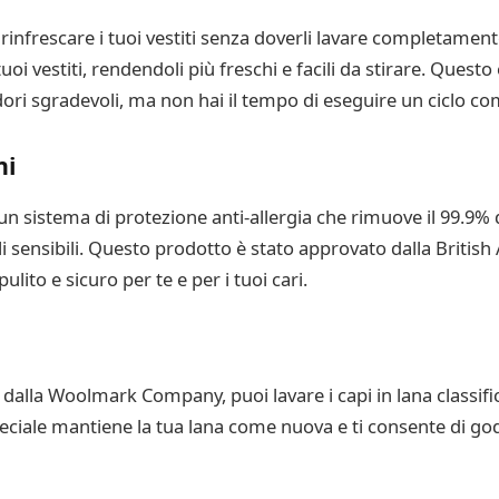
nfrescare i tuoi vestiti senza doverli lavare completamente.
i tuoi vestiti, rendendoli più freschi e facili da stirare. Ques
i sgradevoli, ma non hai il tempo di eseguire un ciclo com
ni
n sistema di protezione anti-allergia che rimuove il 99.9% d
 sensibili. Questo prodotto è stato approvato dalla British A
ulito e sicuro per te e per i tuoi cari.
o dalla Woolmark Company, puoi lavare i capi in lana classif
iale mantiene la tua lana come nuova e ti consente di goder