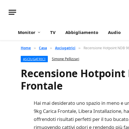
Monitor
TV
Abbigliamento
Audio
Home
Casa
Asciugatrici
Recensione Hotpoint NDB 96
»
»
»
Simone Pellizzari
ASCIUGATRICI
Recensione Hotpoint 
Frontale
Hai mai desiderato uno spazio in meno e un
9kg Carica Frontale, Libera Installazione, h
offrendoti risultati perfetti per il tuo bucat
rimuovendo cattivi odori e rendendo più facil