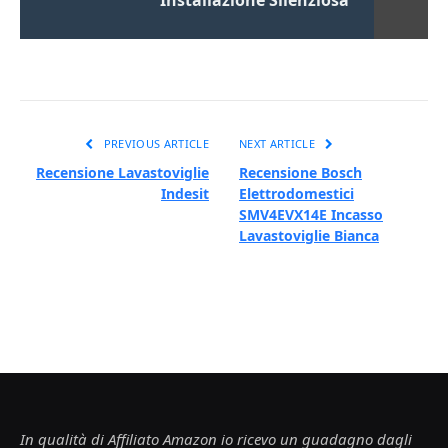
PREVIOUS ARTICLE
NEXT ARTICLE
Recensione Lavastoviglie
Recensione Bosch
Indesit
Elettrodomestici
SMV4EVX14E Incasso
Lavastoviglie Bianca
In qualità di Affiliato Amazon io ricevo un guadagno dagli