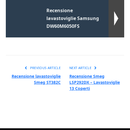
Recensione
lavastoviglie Samsung
DW60M6050FS
PREVIOUS ARTICLE
NEXT ARTICLE
Recensione lavastoviglie
Recensione Smeg
Smeg ST382C
LSP292DX – Lavastoviglie
13 Coperti