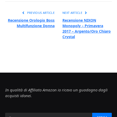
PREVIOUS ARTICLE
NEXT ARTICLE
Recensione Orologio Boss
Recensione NIXON
Multifunzione Donna
Monopoly – Primavera
2017 – Argento/Oro Chiaro
Crystal
In qualità di Affiliato Amazon io ricevo un guadagno dagli
acquisti idonei.