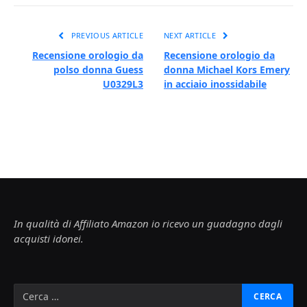
PREVIOUS ARTICLE
NEXT ARTICLE
Recensione orologio da
Recensione orologio da
polso donna Guess
donna Michael Kors Emery
U0329L3
in acciaio inossidabile
In qualità di Affiliato Amazon io ricevo un guadagno dagli
acquisti idonei.