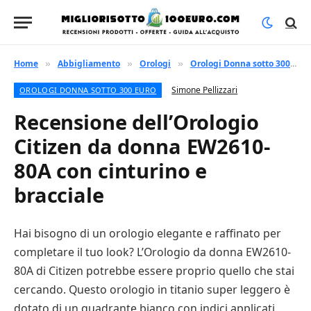
Home
Abbigliamento
Orologi
Orologi Donna sotto 300 euro
»
»
»
Simone Pellizzari
OROLOGI DONNA SOTTO 300 EURO
Recensione dell’Orologio
Citizen da donna EW2610-
80A con cinturino e
bracciale
Hai bisogno di un orologio elegante e raffinato per
completare il tuo look? L’Orologio da donna EW2610-
80A di Citizen potrebbe essere proprio quello che stai
cercando. Questo orologio in titanio super leggero è
dotato di un quadrante bianco con indici applicati,