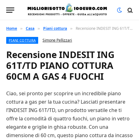
Home
Casa
Piani cottura
Recensione INDESIT ING 61T/TD PIANO COTTURA 60CM A GAS 4 FUOCHI
»
»
»
Simone Pellizzari
PIANI COTTURA
Recensione INDESIT ING
61T/TD PIANO COTTURA
60CM A GAS 4 FUOCHI
Ciao, sei pronto per scoprire un incredibile piano
cottura a gas per la tua cucina? Lasciati presentare
l’INDESIT ING 61T/TD, un prodotto versatile che ti
offre la comodità di quattro fuochi, un piano in vetro
elegante e griglie in ghisa robuste. Con una
dimensione di 60 cm, questo piano cottura da incasso