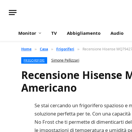
Monitor
TV
Abbigliamento
Audio
Home
Casa
Frigoriferi
Recensione Hisense MQ79427S
»
»
»
Simone Pellizzari
FRIGORIFERI
Recensione Hisense M
Americano
Se stai cercando un frigorifero spazioso e
soluzione perfetta per te. Con una capacità d
No Frost che ti permette di dimenticarti de
le impostazioni di temperatura e umidità pe