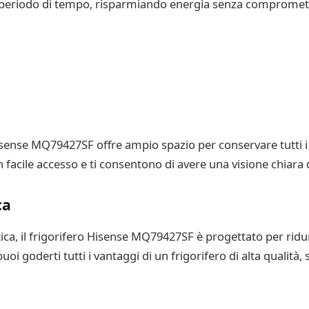
o periodo di tempo, risparmiando energia senza compromett
o Hisense MQ79427SF offre ampio spazio per conservare tutti 
acile accesso e ti consentono di avere una visione chiara di 
ca
etica, il frigorifero Hisense MQ79427SF è progettato per rid
puoi goderti tutti i vantaggi di un frigorifero di alta qualità