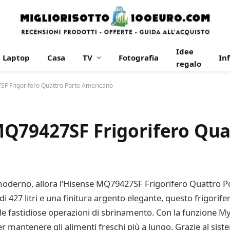
Idee
Laptop
Casa
TV
Fotografia
In
regalo
F Frigorifero Quattro Porte Americano
Q79427SF Frigorifero Qua
 moderno, allora l’Hisense MQ79427SF Frigorifero Quattro 
i 427 litri e una finitura argento elegante, questo frigorife
lle fastidiose operazioni di sbrinamento. Con la funzione M
r mantenere gli alimenti freschi più a lungo. Grazie al si