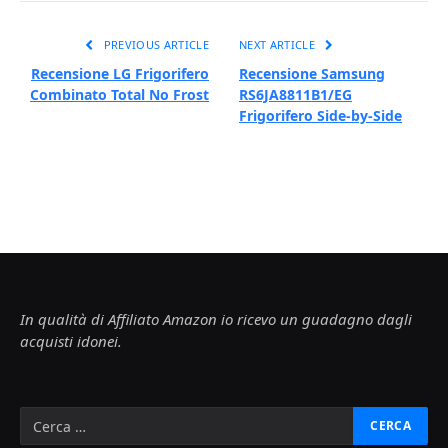
PREVIOUS ARTICLE
NEXT ARTICLE
Recensione LG Frigorifero
Recensione Samsung
Combinato Total No Frost
RS6JA8811B1/EG
Frigorifero Side-by-Side
In qualità di Affiliato Amazon io ricevo un guadagno dagli
acquisti idonei.