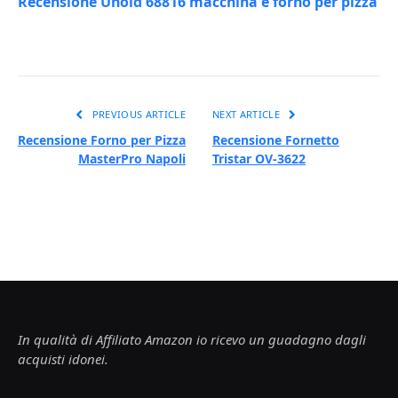
Recensione Unold 68816 macchina e forno per pizza
PREVIOUS ARTICLE
NEXT ARTICLE
Recensione Forno per Pizza
Recensione Fornetto
MasterPro Napoli
Tristar OV-3622
In qualità di Affiliato Amazon io ricevo un guadagno dagli
acquisti idonei.