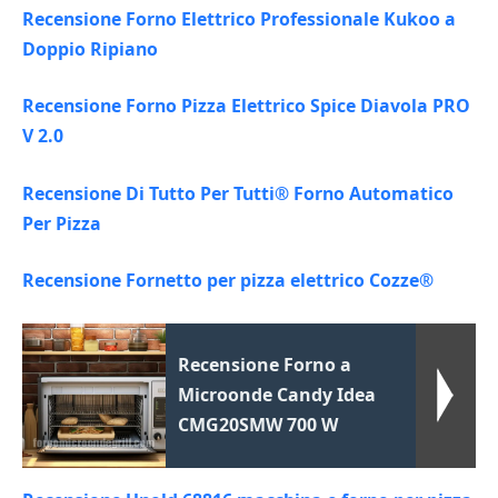
Recensione Forno Elettrico Professionale Kukoo a
Doppio Ripiano
Recensione Forno Pizza Elettrico Spice Diavola PRO
V 2.0
Recensione Di Tutto Per Tutti® Forno Automatico
Per Pizza
Recensione Fornetto per pizza elettrico Cozze®
Recensione Forno a
Microonde Candy Idea
CMG20SMW 700 W