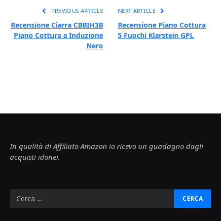
PREVIOUS ARTICLE
NEXT ARTICLE
Recensione Ciarra CBBIH3B
Recensione Piano Cottura
Piano Cottura a Induzione
5 Fuochi Klarstein GPL
Nero
In qualità di Affiliato Amazon io ricevo un guadagno dagli
acquisti idonei.