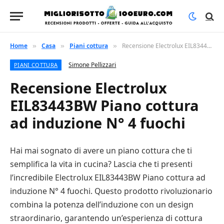
Home
Casa
Piani cottura
Recensione Electrolux EIL83443BW Piano cottura ad induzione N° 4 fuochi
»
»
»
Simone Pellizzari
PIANI COTTURA
Recensione Electrolux
EIL83443BW Piano cottura
ad induzione N° 4 fuochi
Hai mai sognato di avere un piano cottura che ti
semplifica la vita in cucina? Lascia che ti presenti
l’incredibile Electrolux EIL83443BW Piano cottura ad
induzione N° 4 fuochi. Questo prodotto rivoluzionario
combina la potenza dell’induzione con un design
straordinario, garantendo un’esperienza di cottura