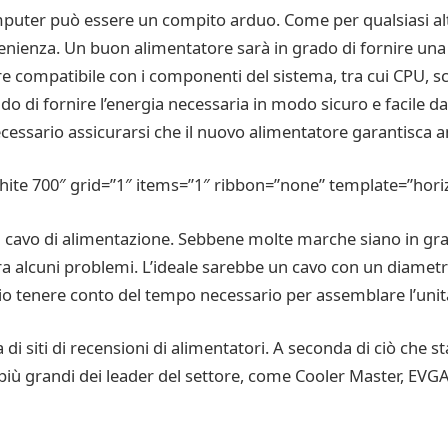
omputer può essere un compito arduo. Come per qualsiasi al
nienza. Un buon alimentatore sarà in grado di fornire una 
 compatibile con i componenti del sistema, tra cui CPU, sc
do di fornire l’energia necessaria in modo sicuro e facile da 
ecessario assicurarsi che il nuovo alimentatore garantisca a
te 700″ grid=”1″ items=”1″ ribbon=”none” template=”horiz
on cavo di alimentazione. Sebbene molte marche siano in gr
ora alcuni problemi. L’ideale sarebbe un cavo con un diametr
ario tenere conto del tempo necessario per assemblare l’unit
di siti di recensioni di alimentatori. A seconda di ciò che s
 più grandi dei leader del settore, come Cooler Master, EVGA