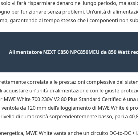
 solo vi farà risparmiare denaro nel lungo periodo, ma assi
ogno per funzionare senza problemi. Un’unità di alimentazio
istema, garantendo al tempo stesso che i componenti non su
Alimentatore NZXT C850 NPC850MEU da 850 Watt rec
direttamente correlata alle prestazioni complessive del sist
i acquistare un’unità di alimentazione con le giuste protezio
r MWE White 700 230V V2 80 Plus Standard Certified è una sc
 La ventola da 120 mm dell’alloggiamento di MWE White è prog
n livello di rumorosità sorprendentemente basso, pari a 40,
 energetica, MWE White vanta anche un circuito DC-to-DC + L