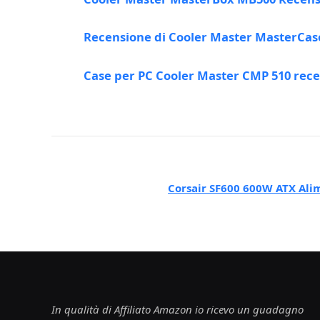
Recensione di Cooler Master MasterCa
Case per PC Cooler Master CMP 510 rec
Corsair SF600 600W ATX Ali
In qualità di Affiliato Amazon io ricevo un guadagno