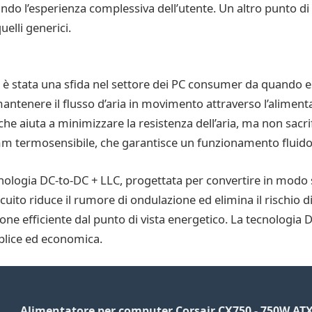
orando l’esperienza complessiva dell’utente. Un altro punto d
quelli generici.
 è stata una sfida nel settore dei PC consumer da quando es
tenere il flusso d’aria in movimento attraverso l’alimentato
 aiuta a minimizzare la resistenza dell’aria, ma non sacrifi
 termosensibile, che garantisce un funzionamento fluido e
cnologia DC-to-DC + LLC, progettata per convertire in modo s
ircuito riduce il rumore di ondulazione ed elimina il rischio 
ione efficiente dal punto di vista energetico. La tecnologia
plice ed economica.
Alimentatore per computer Corsair CX750 - 750W ATX