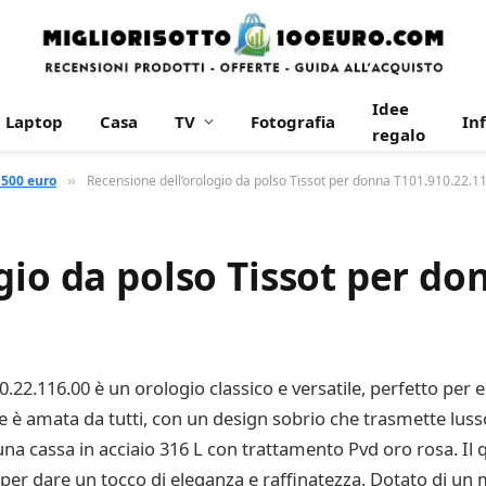
Idee
Laptop
Casa
TV
Fotografia
In
regalo
 500 euro
Recensione dell’orologio da polso Tissot per donna T101.910.22.1
»
gio da polso Tissot per do
.22.116.00 è un orologio classico e versatile, perfetto per e
 è amata da tutti, con un design sobrio che trasmette lusso,
una cassa in acciaio 316 L con trattamento Pvd oro rosa. Il
per dare un tocco di eleganza e raffinatezza. Dotato di un