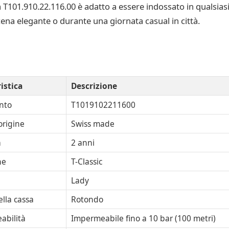
 T101.910.22.116.00 è adatto a essere indossato in qualsias
cena elegante o durante una giornata casual in città.
istica
Descrizione
nto
T1019102211600
origine
Swiss made
a
2 anni
ne
T-Classic
Lady
lla cassa
Rotondo
abilità
Impermeabile fino a 10 bar (100 metri)