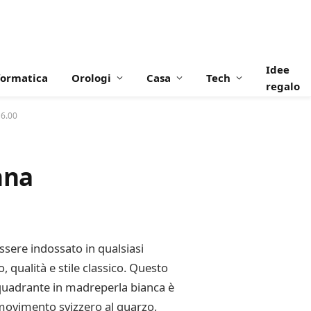
Idee
formatica
Orologi
Casa
Tech
regalo
16.00
nna
ssere indossato in qualsiasi
 qualità e stile classico. Questo
 quadrante in madreperla bianca è
 movimento svizzero al quarzo,