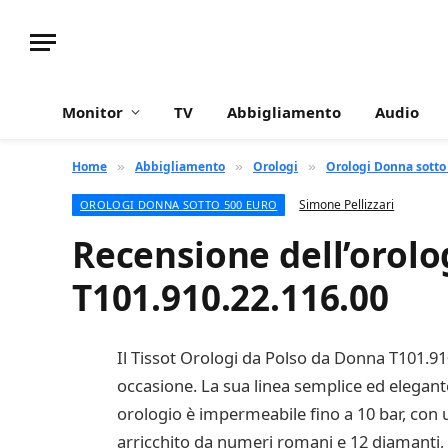
Monitor
TV
Abbigliamento
Audio
Home
Abbigliamento
Orologi
Orologi Donna sotto
»
»
»
Simone Pellizzari
OROLOGI DONNA SOTTO 500 EURO
Recensione dell’orolo
T101.910.22.116.00
Il Tissot Orologi da Polso da Donna T101.910
occasione. La sua linea semplice ed elegante
orologio è impermeabile fino a 10 bar, con 
arricchito da numeri romani e 12 diamanti, 