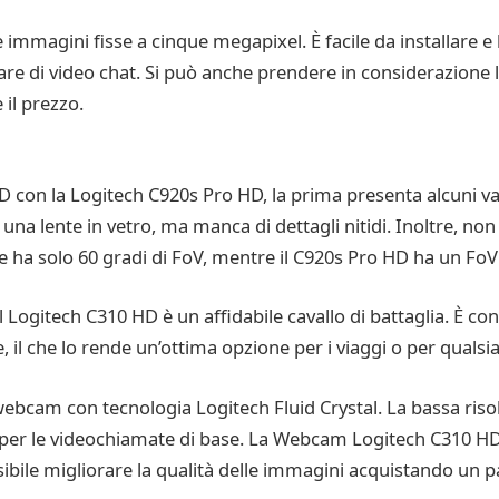
mmagini fisse a cinque megapixel. È facile da installare e
re di video chat. Si può anche prendere in considerazione l
il prezzo.
 con la Logitech C920s Pro HD, la prima presenta alcuni van
na lente in vetro, ma manca di dettagli nitidi. Inoltre, non 
e ha solo 60 gradi di FoV, mentre il C920s Pro HD ha un FoV 
l Logitech C310 HD è un affidabile cavallo di battaglia. È 
il che lo rende un’ottima opzione per i viaggi o per qualsia
bcam con tecnologia Logitech Fluid Crystal. La bassa risoluz
 per le videochiamate di base. La Webcam Logitech C310 HD 
ossibile migliorare la qualità delle immagini acquistando un 