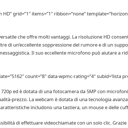
 HD” grid=”1″ items=”1″ ribbon=”none” template=”horizont
tile che offre molti vantaggi. La risoluzione HD consente 
ltre di un’eccellente soppressione del rumore e di un supp
messaggistica. Il suo eccellente microfono può aiutare a ri
=”5162″ count=”8″ data-wpmc-rating=”4″ subid=’lista pro
 720p ed è dotata di una fotocamera da 5MP con microfoni
lità-prezzo. La webcam è dotata di una tecnologia avanzata
e caratteristiche includono una tastiera, un mouse e delle cuf
bilità di effettuare videochiamate con un solo clic. Grazi