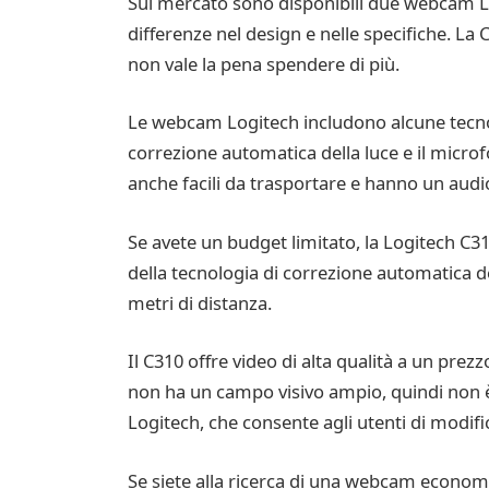
Sul mercato sono disponibili due webcam Log
differenze nel design e nelle specifiche. L
non vale la pena spendere di più.
Le webcam Logitech includono alcune tecnol
correzione automatica della luce e il microf
anche facili da trasportare e hanno un audio
Se avete un budget limitato, la Logitech C
della tecnologia di correzione automatica d
metri di distanza.
Il C310 offre video di alta qualità a un prez
non ha un campo visivo ampio, quindi non è 
Logitech, che consente agli utenti di modif
Se siete alla ricerca di una webcam economi