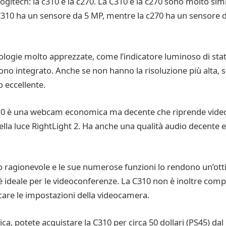
itech: la c310 e la c270. La C310 e la c270 sono molto sim
a C310 ha un sensore da 5 MP, mentre la c270 ha un sensore 
ogie molto apprezzate, come l’indicatore luminoso di stato
ono integrato. Anche se non hanno la risoluzione più alta, so
 eccellente.
310 è una webcam economica ma decente che riprende video 
ella luce RightLight 2. Ha anche una qualità audio decente e
zo ragionevole e le sue numerose funzioni lo rendono un’otti
ideale per le videoconferenze. La C310 non è inoltre compa
icare le impostazioni della videocamera.
ca, potete acquistare la C310 per circa 50 dollari (PS45) da