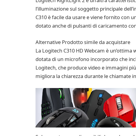
Logitech RightLight 2 è un’altra caratteris
l’illuminazione sul soggetto principale dell
C310 è facile da usare e viene fornito con u
dotato anche di pulsanti di caricamento con 
Alternative Prodotto simile da acquistare
La Logitech C310 HD Webcam è un’ottima web
dotata di un microfono incorporato che inclu
Logitech, che produce video e immagini più 
migliora la chiarezza durante le chiamate i