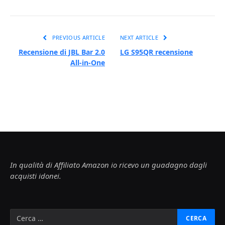
PREVIOUS ARTICLE
NEXT ARTICLE
Recensione di JBL Bar 2.0
LG S95QR recensione
All-in-One
In qualità di Affiliato Amazon io ricevo un guadagno dagli
acquisti idonei.