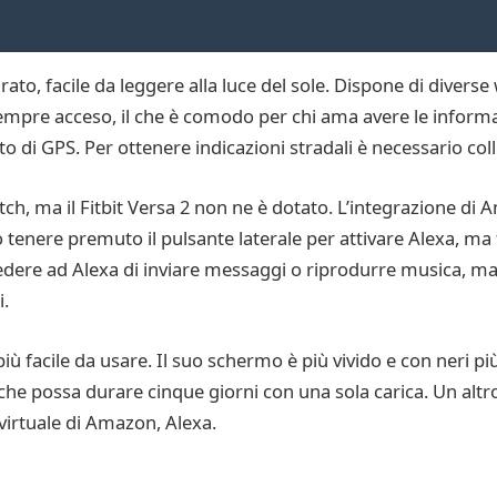
ato, facile da leggere alla luce del sole. Dispone di diver
è sempre acceso, il che è comodo per chi ama avere le infor
o di GPS. Per ottenere indicazioni stradali è necessario col
watch, ma il Fitbit Versa 2 non ne è dotato. L’integrazione d
 tenere premuto il pulsante laterale per attivare Alexa, ma 
dere ad Alexa di inviare messaggi o riprodurre musica, ma i
i.
 più facile da usare. Il suo schermo è più vivido e con neri pi
a che possa durare cinque giorni con una sola carica. Un alt
virtuale di Amazon, Alexa.