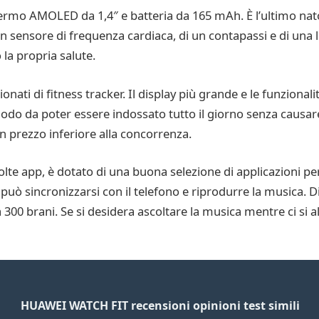
rmo AMOLED da 1,4″ e batteria da 165 mAh. È l’ultimo nato 
un sensore di frequenza cardiaca, di un contapassi e di una l
 la propria salute.
ionati di fitness tracker. Il display più grande e le funziona
do da poter essere indossato tutto il giorno senza causare 
un prezzo inferiore alla concorrenza.
lte app, è dotato di una buona selezione di applicazioni per 
può sincronizzarsi con il telefono e riprodurre la musica. 
300 brani. Se si desidera ascoltare la musica mentre ci si al
HUAWEI WATCH FIT recensioni opinioni test simili