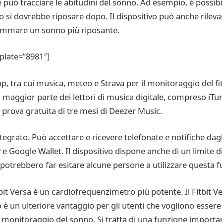
 può tracciare le abitudini del sonno. Ad esempio, è possibi
o si dovrebbe riposare dopo. Il dispositivo può anche rilev
rammare un sonno più riposante.
plate=”8981″]
app, tra cui musica, meteo e Strava per il monitoraggio del f
maggior parte dei lettori di musica digitale, compreso iTunes
prova gratuita di tre mesi di Deezer Music.
egrato. Può accettare e ricevere telefonate e notifiche dag
Google Wallet. Il dispositivo dispone anche di un limite di
a potrebbero far esitare alcune persone a utilizzare questa 
t Versa è un cardiofrequenzimetro più potente. Il Fitbit Ve
è un ulteriore vantaggio per gli utenti che vogliono essere p
il monitoraggio del sonno. Si tratta di una funzione importa