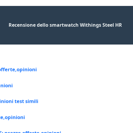
Recensione dello smartwatch Withings Steel HR
offerte,opinioni
inioni
ioni test simili
te,opinioni
: prezzo,offerte,opinioni