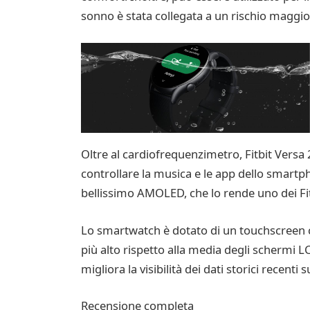
sonno è stata collegata a un rischio maggio
Oltre al cardiofrequenzimetro, Fitbit Versa 2
controllare la musica e le app dello smart
bellissimo AMOLED, che lo rende uno dei Fitb
Lo smartwatch è dotato di un touchscreen con
più alto rispetto alla media degli schermi L
migliora la visibilità dei dati storici recent
Recensione completa