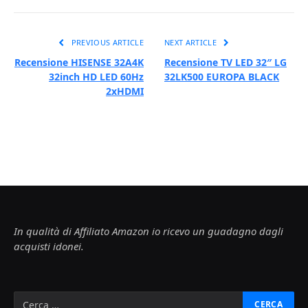
PREVIOUS ARTICLE
NEXT ARTICLE
Recensione HISENSE 32A4K
Recensione TV LED 32″ LG
32inch HD LED 60Hz
32LK500 EUROPA BLACK
2xHDMI
In qualità di Affiliato Amazon io ricevo un guadagno dagli
acquisti idonei.