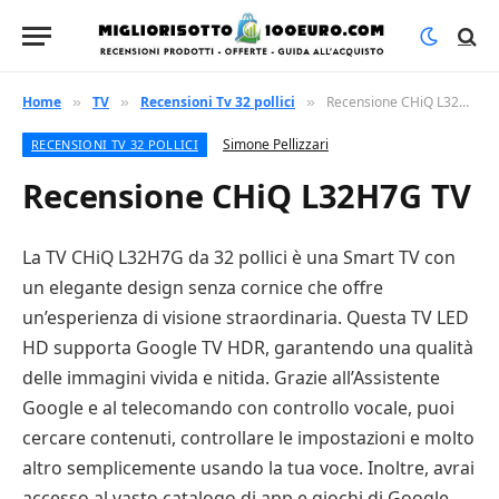
Home
TV
Recensioni Tv 32 pollici
Recensione CHiQ L32H7G TV
»
»
»
Simone Pellizzari
RECENSIONI TV 32 POLLICI
Recensione CHiQ L32H7G TV
La TV CHiQ L32H7G da 32 pollici è una Smart TV con
un elegante design senza cornice che offre
un’esperienza di visione straordinaria. Questa TV LED
HD supporta Google TV HDR, garantendo una qualità
delle immagini vivida e nitida. Grazie all’Assistente
Google e al telecomando con controllo vocale, puoi
cercare contenuti, controllare le impostazioni e molto
altro semplicemente usando la tua voce. Inoltre, avrai
accesso al vasto catalogo di app e giochi di Google