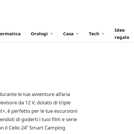
Idee
formatica
Orologi
Casa
Tech
regalo
rante le tue avventure all’aria
visore da 12 V, dotato di triple
, è perfetto per le tue escursioni
ndoti di goderti i tuoi film e serie
on il Cello 24” Smart Camping