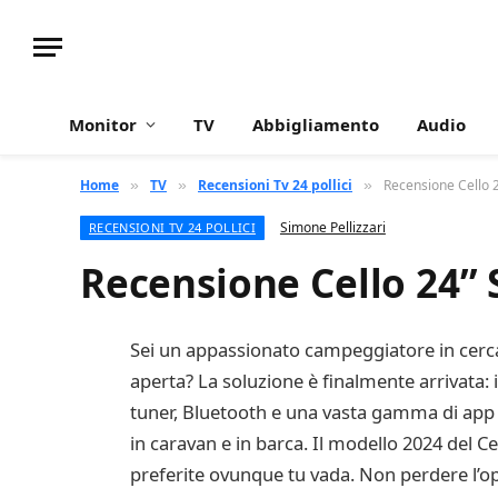
Monitor
TV
Abbigliamento
Audio
Home
TV
Recensioni Tv 24 pollici
Recensione Cello
»
»
»
Simone Pellizzari
RECENSIONI TV 24 POLLICI
Recensione Cello 24”
Sei un appassionato campeggiatore in cerca 
aperta? La soluzione è finalmente arrivata: 
tuner, Bluetooth e una vasta gamma di app 
in caravan e in barca. Il modello 2024 del Ce
preferite ovunque tu vada. Non perdere l’op