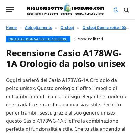
Home
Abbigliamento
Orologi
Orologi Donna sotto 100 euro
»
»
»
Simone Pellizzari
OROLOGI DONNA SOTTO 100 EURO
Recensione Casio A178WG-
1A Orologio da polso unisex
Oggi ti parlerò del Casio A178WG-1A Orologio da
polso unisex. Questo orologio ti offre il meglio di
entrambi i mondi, con un design elegante e moderno
che si adatta senza sforzo a qualsiasi stile. Perfetto
per entrambi i sessi, grazie al suo genere unisex,
questo Casio A178WG-1A ti offre la combinazione
perfetta di funzionalità e stile. Che tu stia andando al