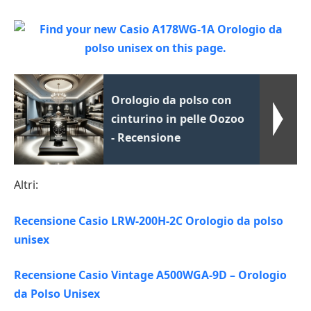
Orologio da polso con
cinturino in pelle Oozoo
- Recensione
Altri:
Recensione Casio LRW-200H-2C Orologio da polso
unisex
Recensione Casio Vintage A500WGA-9D – Orologio
da Polso Unisex