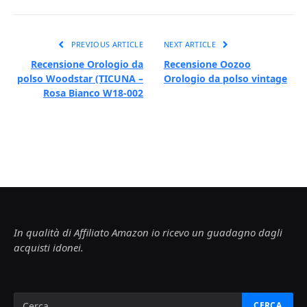
PREVIOUS ARTICLE
NEXT ARTICLE
Recensione Orologio da
Recensione Oozoo
polso Woodstar (TICUNA –
Orologio da polso vintage
Rosa Bianco W18-002
In qualità di Affiliato Amazon io ricevo un guadagno dagli
acquisti idonei.