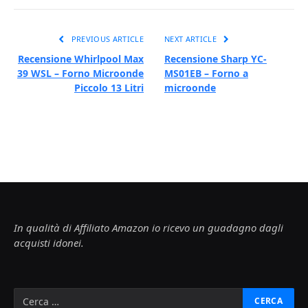
PREVIOUS ARTICLE
NEXT ARTICLE
Recensione Whirlpool Max
Recensione Sharp YC-
39 WSL – Forno Microonde
MS01EB – Forno a
Piccolo 13 Litri
microonde
In qualità di Affiliato Amazon io ricevo un guadagno dagli
acquisti idonei.