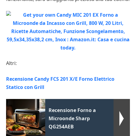
Altri:
Recensione Candy FCS 201 X/E Forno Elettrico
Statico con Grill
Recensione Forno a
Microonde Sharp
QG254AEB