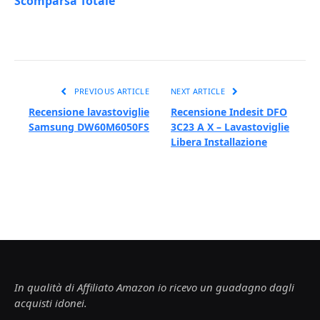
Scomparsa Totale
PREVIOUS ARTICLE
NEXT ARTICLE
Recensione lavastoviglie
Recensione Indesit DFO
Samsung DW60M6050FS
3C23 A X – Lavastoviglie
Libera Installazione
In qualità di Affiliato Amazon io ricevo un guadagno dagli
acquisti idonei.