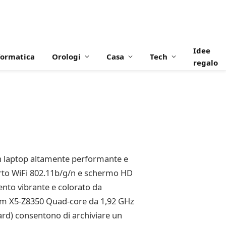
Idee
formatica
Orologi
Casa
Tech
regalo
un laptop altamente performante e
orto WiFi 802.11b/g/n e schermo HD
ento vibrante e colorato da
Atom X5-Z8350 Quad-core da 1,92 GHz
ard) consentono di archiviare un