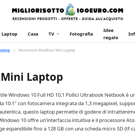
Idee
Laptop
Casa
TV
Fotografia
In
regalo
aming
Recensione BlueBose Mini Laptop
»
 Mini Laptop
ile Windows 10 Full HD 10,1 Pollici Ultrabook Netbook è 
 da 10.1″ con fotocamera integrata da 1,3 megapixel, supp
 autentica, questo laptop permette di godere di intrattenim
 Windows 10 offre un’interfaccia intuitiva e il processore 
e espandibile fino a 128 GB con una scheda micro SD (tf-c