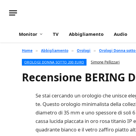
Monitor
TV
Abbigliamento
Audio
Home
Abbigliamento
Orologi
Orologi Donna sotto
»
»
»
Simone Pellizzari
OROLOGI DONNA SOTTO 200 EURO
Recensione BERING Do
Se stai cercando un orologio che unisce ele
te. Questo orologio minimalista della colle
diametro di 35 mm e uno spessore di soli 6
cassa lucida placcata in oro rosa titanio IP e
quadrante bianco e il vetro zaffiro piatto a