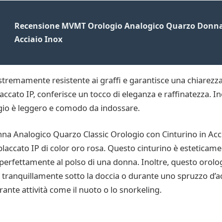
Recensione MVMT Orologio Analogico Quarzo Donna 
Acciaio Inox
 estremamente resistente ai graffi e garantisce una chiarezz
placcato IP, conferisce un tocco di eleganza e raffinatezza. In
io è leggero e comodo da indossare.
a Analogico Quarzo Classic Orologio con Cinturino in Accia
le placcato IP di color oro rosa. Questo cinturino è esteticam
rfettamente al polso di una donna. Inoltre, questo orolog
rlo tranquillamente sotto la doccia o durante uno spruzzo d
nte attività come il nuoto o lo snorkeling.