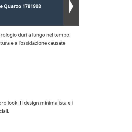
te Quarzo 1781908
’orologio duri a lungo nel tempo.
ritura e all’ossidazione causate
o look. Il design minimalista e i
iali.