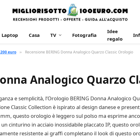
Idee
Laptop
Casa
TV
Fotografia
In
regalo
 200 euro
Recensione BERING Donna Analogico Quarzo Classic Orologio
»
nna Analogico Quarzo Cla
ganza e semplicità, l’Orologio BERING Donna Analogico Quar
zione Classic Collection è ispirato al design danese e pres
 mm, questo orologio è leggero sul polso ma esprime ancor
 un cinturino in acciaio inossidabile placcato IP, questo orol
ltamente resistente ai graffi completano il look di questo o