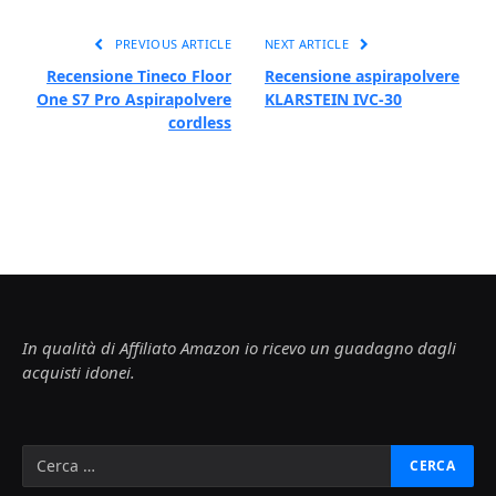
PREVIOUS ARTICLE
NEXT ARTICLE
Recensione Tineco Floor
Recensione aspirapolvere
One S7 Pro Aspirapolvere
KLARSTEIN IVC-30
cordless
In qualità di Affiliato Amazon io ricevo un guadagno dagli
acquisti idonei.