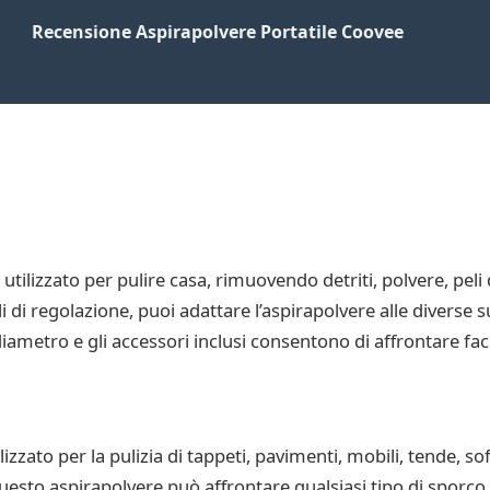
Recensione Aspirapolvere Portatile Coovee
utilizzato per pulire casa, rimuovendo detriti, polvere, peli
li di regolazione, puoi adattare l’aspirapolvere alle diverse s
iametro e gli accessori inclusi consentono di affrontare faci
zzato per la pulizia di tappeti, pavimenti, mobili, tende, sof
 questo aspirapolvere può affrontare qualsiasi tipo di sporco