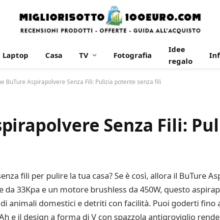
Idee
Laptop
Casa
TV
Fotografia
In
regalo
 BuTure Aspirapolvere Senza Fili: Pulizia potente senza fili
irapolvere Senza Fili: Pul
za fili per pulire la tua casa? Se è così, allora il BuTure Asp
ne da 33Kpa e un motore brushless da 450W, questo aspirapol
di animali domestici e detriti con facilità. Puoi goderti fino
Ah e il design a forma di V con spazzola antigroviglio render