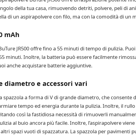
ngolo della tua casa, rimuovendo detriti, polvere, peli di an
la di un aspirapolvere con filo, ma con la comodità di un mo
00 mAh
BuTure JR500 offre fino a 55 minuti di tempo di pulizia. Puoi s
55 minuti. Inoltre, la batteria può essere facilmente rimossa
i anche acquistare batterie aggiuntive.
e diametro e accessori vari
a spazzola a forma di V di grande diametro, che consente d
are tempo ed energia durante la pulizia. Inoltre, il rullo
itando così la fastidiosa necessità di rimuoverli manualme
lizia al buio ancora più facile. Inoltre, l’aspirapolvere viene
 e altri spazi vuoti di spazzatura. La spazzola per pavimenti