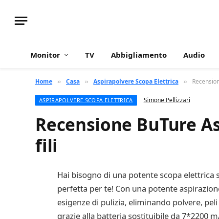
Monitor
TV
Abbigliamento
Audio
Home
Casa
Aspirapolvere Scopa Elettrica
Recensione
»
»
»
Simone Pellizzari
ASPIRAPOLVERE SCOPA ELETTRICA
Recensione BuTure Asp
fili
Hai bisogno di una potente scopa elettrica sen
perfetta per te! Con una potente aspirazio
esigenze di pulizia, eliminando polvere, peli 
grazie alla batteria sostituibile da 7*2200 m