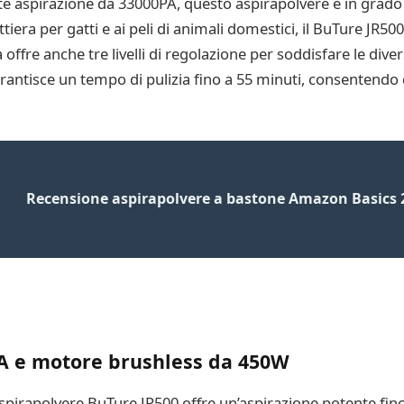
 aspirazione da 33000PA, questo aspirapolvere è in grado d
 lettiera per gatti e ai peli di animali domestici, il BuTure JR5
offre anche tre livelli di regolazione per soddisfare le divers
rantisce un tempo di pulizia fino a 55 minuti, consentendo 
Recensione aspirapolvere a bastone Amazon Basics 2
PA e motore brushless da 450W
spirapolvere BuTure JR500 offre un’aspirazione potente fin