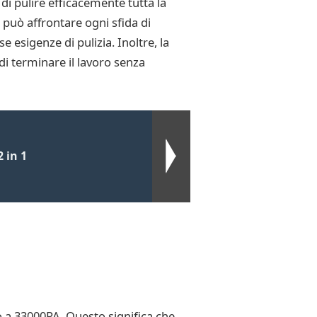
i pulire efficacemente tutta la
00 può affrontare ogni sfida di
e esigenze di pulizia. Inoltre, la
di terminare il lavoro senza
 in 1
o a 33000PA. Questo significa che