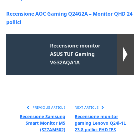
Recensione AOC Gaming Q24G2A – Monitor QHD 24
pollici
Recensione monitor
ASUS TUF Gaming
VG32AQA1A
PREVIOUS ARTICLE
NEXT ARTICLE
Recensione Samsung
Recensione monitor
Smart Monitor M5
gaming Lenovo Q24i-1L
(S27AM502)
23.8 pollici FHD IPS