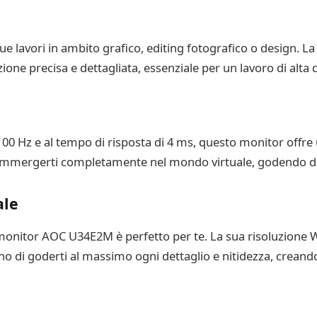
 lavori in ambito grafico, editing fotografico o design. La
one precisa e dettagliata, essenziale per un lavoro di alta q
00 Hz e al tempo di risposta di 4 ms, questo monitor offre 
 immergerti completamente nel mondo virtuale, godendo di det
ale
il monitor AOC U34E2M è perfetto per te. La sua risoluzione 
o di goderti al massimo ogni dettaglio e nitidezza, creando