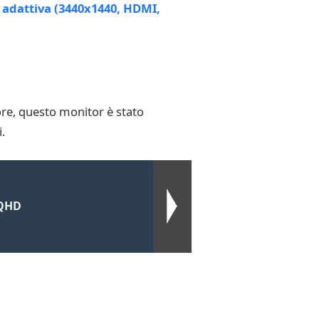
ore, questo monitor è stato
.
 QHD