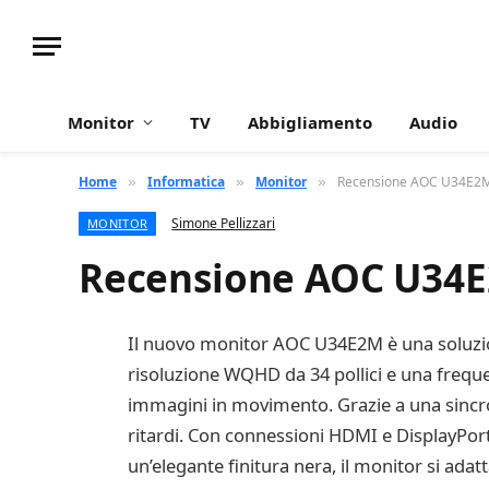
Monitor
TV
Abbigliamento
Audio
Home
Informatica
Monitor
Recensione AOC U34E2
»
»
»
Simone Pellizzari
MONITOR
Recensione AOC U34
Il nuovo monitor AOC U34E2M è una soluzion
risoluzione WQHD da 34 pollici e una frequen
immagini in movimento. Grazie a una sincron
ritardi. Con connessioni HDMI e DisplayPort
un’elegante finitura nera, il monitor si ada