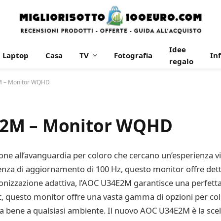
Idee
Laptop
Casa
TV
Fotografia
In
regalo
M – Monitor WQHD
E2M – Monitor WQHD
e all’avanguardia per coloro che cercano un’esperienza vi
za di aggiornamento di 100 Hz, questo monitor offre dettagli
izzazione adattiva, l’AOC U34E2M garantisce una perfetta fl
, questo monitor offre una vasta gamma di opzioni per coll
tta bene a qualsiasi ambiente. Il nuovo AOC U34E2M è la scel