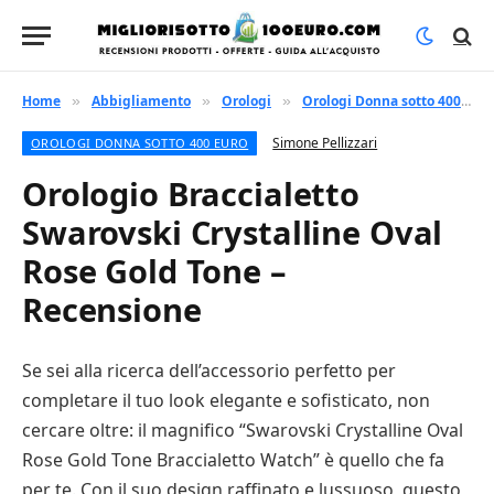
Home
Abbigliamento
Orologi
Orologi Donna sotto 400 euro
»
»
»
Simone Pellizzari
OROLOGI DONNA SOTTO 400 EURO
Orologio Braccialetto
Swarovski Crystalline Oval
Rose Gold Tone –
Recensione
Se sei alla ricerca dell’accessorio perfetto per
completare il tuo look elegante e sofisticato, non
cercare oltre: il magnifico “Swarovski Crystalline Oval
Rose Gold Tone Braccialetto Watch” è quello che fa
per te. Con il suo design raffinato e lussuoso, questo