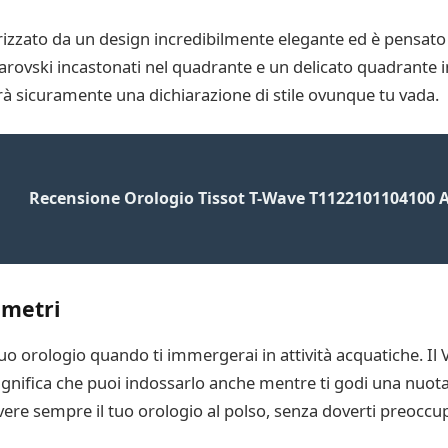
erizzato da un design incredibilmente elegante ed è pensat
 Swarovski incastonati nel quadrante e un delicato quadrante
à sicuramente una dichiarazione di stile ovunque tu vada.
Recensione Orologio Tissot T-Wave T1122101104100 
 metri
uo orologio quando ti immergerai in attività acquatiche. Il 
 significa che puoi indossarlo anche mentre ti godi una nuota
avere sempre il tuo orologio al polso, senza doverti preocc