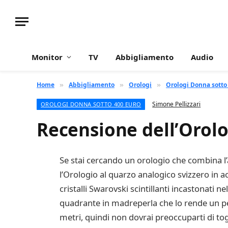
Monitor
TV
Abbigliamento
Audio
Home
Abbigliamento
Orologi
Orologi Donna sotto
»
»
»
Simone Pellizzari
OROLOGI DONNA SOTTO 400 EURO
Recensione dell’Orolo
Se stai cercando un orologio che combina l’
l’Orologio al quarzo analogico svizzero in a
cristalli Swarovski scintillanti incastonati 
quadrante in madreperla che lo rende un pez
metri, quindi non dovrai preoccuparti di tog