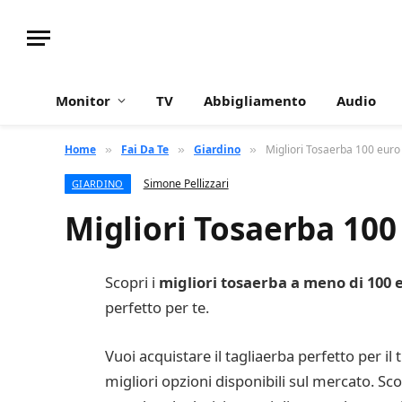
Monitor
TV
Abbigliamento
Audio
Home
Fai Da Te
Giardino
Migliori Tosaerba 100 euro
»
»
»
Simone Pellizzari
GIARDINO
Migliori Tosaerba 100
Scopri i
migliori tosaerba a meno di 100 
perfetto per te.
Vuoi acquistare il tagliaerba perfetto per il
migliori opzioni disponibili sul mercato. Scopr