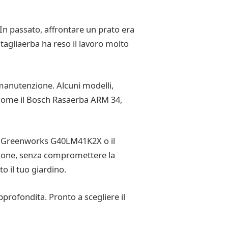
 In passato, affrontare un prato era
tagliaerba ha reso il lavoro molto
di manutenzione. Alcuni modelli,
i, come il Bosch Rasaerba ARM 34,
e il Greenworks G40LM41K2X o il
azione, senza compromettere la
o il tuo giardino.
pprofondita. Pronto a scegliere il