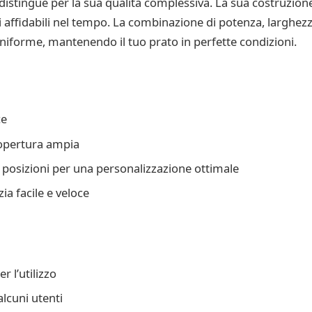
i distingue per la sua qualità complessiva. La sua costruzion
ni affidabili nel tempo. La combinazione di potenza, larghezza
uniforme, mantenendo il tuo prato in perfette condizioni.
ce
copertura ampia
re posizioni per una personalizzazione ottimale
zia facile e veloce
r l’utilizzo
lcuni utenti