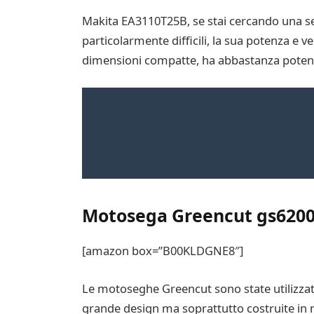
Makita EA3110T25B, se stai cercando una se
particolarmente difficili, la sua potenza e v
dimensioni compatte, ha abbastanza potenza
Motosega Greencut gs620
[amazon box=”B00KLDGNE8″]
Le motoseghe Greencut sono state utilizzate
grande design ma soprattutto costruite in 