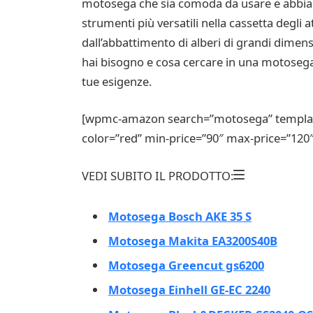
motosega che sia comoda da usare e abbia c
strumenti più versatili nella cassetta degli 
dall’abbattimento di alberi di grandi dimensi
hai bisogno e cosa cercare in una motosega.
tue esigenze.
[wpmc-amazon search=”motosega” template=
color=”red” min-price=”90″ max-price=”120″
VEDI SUBITO IL PRODOTTO:
Motosega Bosch AKE 35 S
Motosega Makita EA3200S40B
Motosega Greencut gs6200
Motosega Einhell GE-EC 2240