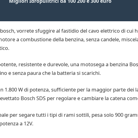
Migliori Idropulitrici da 100 200 e 300 euro
osch, vorrete sfuggire al fastidio del cavo elettrico di cu
motore a combustione della benzina, senza candele, miscela 
ico.
potente, resistente e durevole, una motosega a benzina Bos
o e senza paura che la batteria si scarichi.
 1.800 W di potenza, sufficiente per la maggior parte dei l
revettato Bosch SDS per regolare e cambiare la catena co
le per segare tutti i tipi di rami sottili, pesa solo 900 gr
 potenza a 12V.