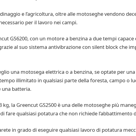
dinaggio e l’agricoltura, oltre alle motoseghe vendono deces
necessario per il lavoro nei campi.
ncut GS6200, con un motore a benzina a due tempi capace di
azie al suo sistema antivibrazione con silent block che impe
eglio una motosega elettrica o a benzina, se optate per u
 tempo illimitato in qualsiasi parte della foresta, campo o 
 una batteria.
li 3 kg, la Greencut GS2500 è una delle motoseghe più mane
 di fare qualsiasi potatura che non richiede l’abbattimento d
te in grado di eseguire qualsiasi lavoro di potatura mecca