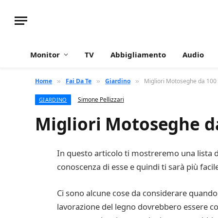
Monitor
TV
Abbigliamento
Audio
Home
Fai Da Te
Giardino
Migliori Motoseghe da 100
»
»
»
Simone Pellizzari
GIARDINO
Migliori Motoseghe d
In questo articolo ti mostreremo una lista 
conoscenza di esse e quindi ti sarà più facil
Ci sono alcune cose da considerare quando s
lavorazione del legno dovrebbero essere con