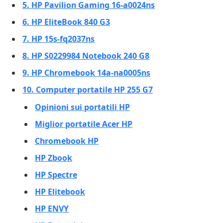
5. HP Pavilion Gaming 16-a0024ns
6. HP EliteBook 840 G3
7. HP 15s-fq2037ns
8. HP S0229984 Notebook 240 G8
9. HP Chromebook 14a-na0005ns
10. Computer portatile HP 255 G7
Opinioni sui portatili HP
Miglior portatile Acer HP
Chromebook HP
HP Zbook
HP Spectre
HP Elitebook
HP ENVY