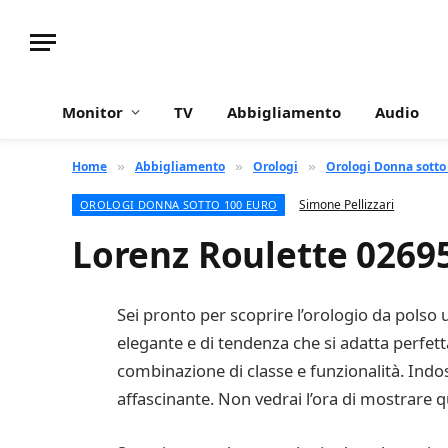
Monitor
TV
Abbigliamento
Audio
Home
Abbigliamento
Orologi
Orologi Donna sotto
»
»
»
Simone Pellizzari
OROLOGI DONNA SOTTO 100 EURO
Lorenz Roulette 0269
Sei pronto per scoprire l’orologio da polso 
elegante e di tendenza che si adatta perfet
combinazione di classe e funzionalità. Indoss
affascinante. Non vedrai l’ora di mostrare que