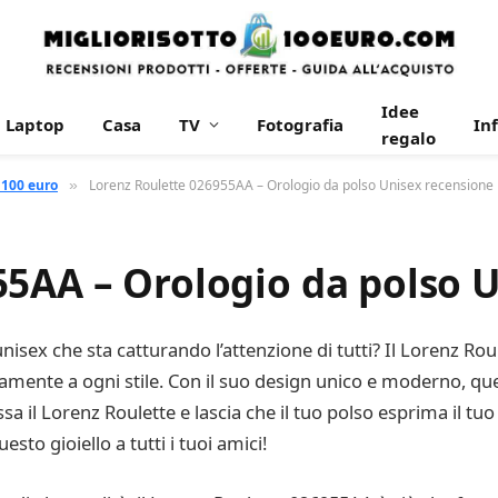
Idee
Laptop
Casa
TV
Fotografia
In
regalo
 100 euro
Lorenz Roulette 026955AA – Orologio da polso Unisex recensione
»
55AA – Orologio da polso 
unisex che sta catturando l’attenzione di tutti? Il Lorenz R
tamente a ogni stile. Con il suo design unico e moderno, qu
a il Lorenz Roulette e lascia che il tuo polso esprima il tuo 
sto gioiello a tutti i tuoi amici!