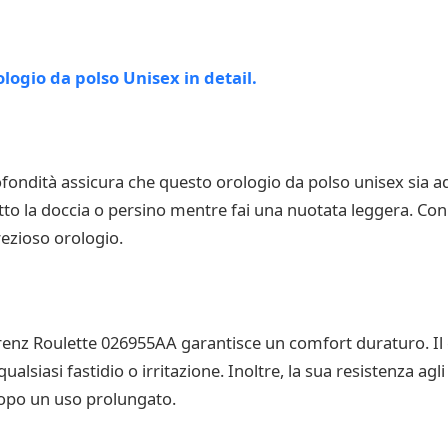
ofondità assicura che questo orologio da polso unisex sia ada
tto la doccia o persino mentre fai una nuotata leggera. Co
rezioso orologio.
Lorenz Roulette 026955AA garantisce un comfort duraturo. Il c
iasi fastidio o irritazione. Inoltre, la sua resistenza agli u
dopo un uso prolungato.