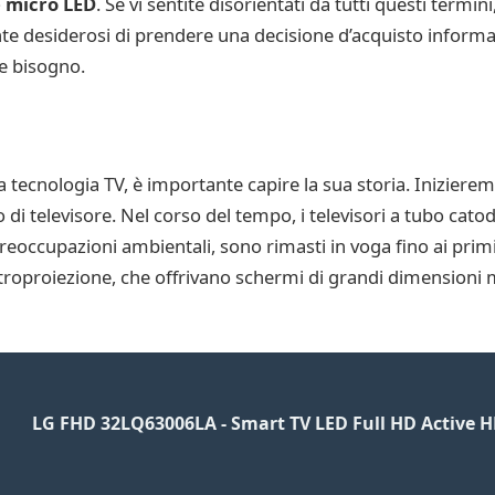
e micro LED
. Se vi sentite disorientati da tutti questi term
te desiderosi di prendere una decisione d’acquisto informa
te bisogno.
 tecnologia TV, è importante capire la sua storia. Inizieremo
o di televisore. Nel corso del tempo, i televisori a tubo cat
preoccupazioni ambientali, sono rimasti in voga fino ai primi
 retroproiezione, che offrivano schermi di grandi dimensioni 
LG FHD 32LQ63006LA - Smart TV LED Full HD Active HD