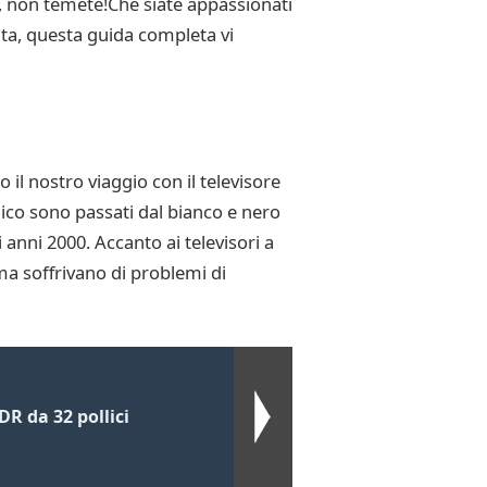
ini, non temete!Che siate appassionati
ta, questa guida completa vi
 il nostro viaggio con il televisore
odico sono passati dal bianco e nero
 anni 2000. Accanto ai televisori a
ma soffrivano di problemi di
R da 32 pollici