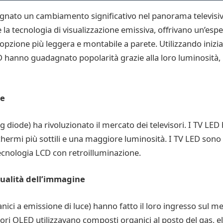
segnato un cambiamento significativo nel panorama televisiv
la tecnologia di visualizzazione emissiva, offrivano un’esperi
opzione più leggera e montabile a parete. Utilizzando iniz
 hanno guadagnato popolarità grazie alla loro luminosità, ma
te
ng diode) ha rivoluzionato il mercato dei televisori. I TV LE
hermi più sottili e una maggiore luminosità. I TV LED sono 
ecnologia LCD con retroilluminazione.
qualità dell’immagine
anici a emissione di luce) hanno fatto il loro ingresso sul mer
isori OLED utilizzavano composti organici al posto del gas, 