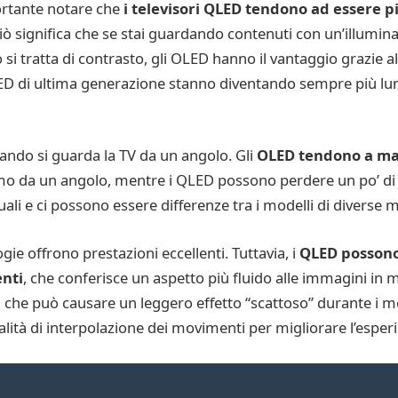
ortante notare che
i televisori QLED tendono ad essere p
ò significa che se stai guardando contenuti con un’illumin
 si tratta di contrasto, gli OLED hanno il vantaggio grazie al
 OLED di ultima generazione stanno diventando sempre più lum
uando si guarda la TV da un angolo. Gli
OLED tendono a man
o da un angolo, mentre i QLED possono perdere un po’ di q
ali e ci possono essere differenze tra i modelli di diverse 
e offrono prestazioni eccellenti. Tuttavia, i
QLED possono
enti
, che conferisce un aspetto più fluido alle immagini in 
 che può causare un leggero effetto “scattoso” durante i m
ità di interpolazione dei movimenti per migliorare l’esperi