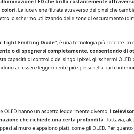
oilluminazione LED che brilla costantemente attraverso
 colori
. La luce viene filtrata attraverso dei pixel che cambia
 dietro lo schermo utilizzando delle zone di oscuramento (di
c Light-Emitting Diode”
, è una tecnologia più recente. In
mente o di spegnersi completamente, consentendo di ot
sta capacità di controllo dei singoli pixel, gli schermi OLE
endono ad essere leggermente più spessi nella parte inferior
LED e OLED hanno un aspetto leggermente diverso. I
televiso
inazione che richiede una certa profondità
. Tuttavia, al
esi al muro e appaiono piatti come gli OLED. Per quanto r