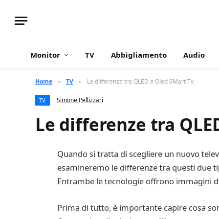
Monitor
TV
Abbigliamento
Audio
Home
TV
Le differenze tra QLED e Oled SMart Tv
»
»
Simone Pellizzari
TV
Le differenze tra QLE
Quando si tratta di scegliere un nuovo telev
esamineremo le differenze tra questi due tip
Entrambe le tecnologie offrono immagini di a
Prima di tutto, è importante capire cosa so