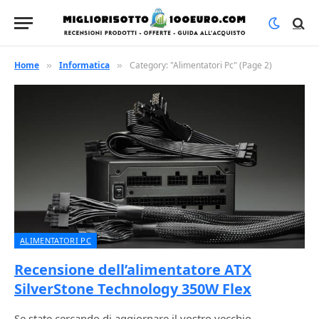
Home
Informatica
Category: "Alimentatori Pc" (Page 2)
»
»
ALIMENTATORI PC
Recensione dell’alimentatore ATX
SilverStone Technology 350W Flex
Se state cercando di aggiornare il vostro vecchio