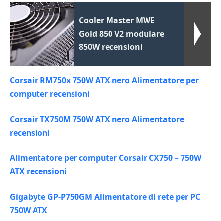
Cooler Master MWE
Gold 850 V2 modulare
850W recensioni
Corsair RM750x 750W ATX nero Alimentatore per
computer recensioni
Corsair TX750M 750W ATX nero Alimentatore
recensioni
Alimentatore per computer Corsair CX750 – 750W
ATX recensioni
Gigabyte GP-P750GM Alimentatore di rete per PC
750W ATX