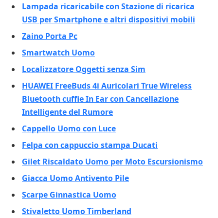
Lampada ricaricabile con Stazione di ricarica
USB per Smartphone e altri dispositivi mobili
Zaino Porta Pc
Smartwatch Uomo
Localizzatore Oggetti senza Sim
HUAWEI FreeBuds 4i Auricolari True Wireless
Bluetooth cuffie In Ear con Cancellazione
Intelligente del Rumore
Cappello Uomo con Luce
Felpa con cappuccio stampa Ducati
Gilet Riscaldato Uomo per Moto Escursionismo
Giacca Uomo Antivento Pile
Scarpe Ginnastica Uomo
Stivaletto Uomo Timberland