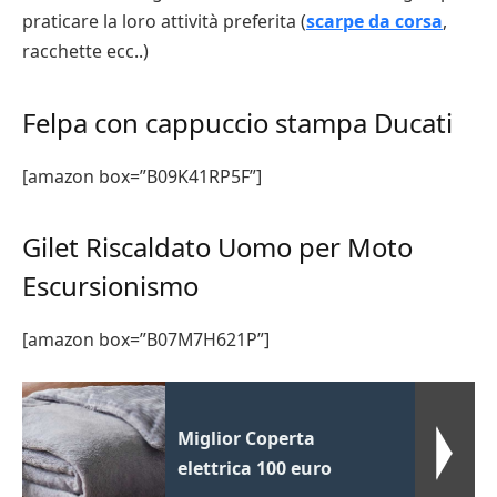
praticare la loro attività preferita (
scarpe da corsa
,
racchette ecc..)
Felpa con cappuccio stampa Ducati
[amazon box=”B09K41RP5F”]
Gilet Riscaldato Uomo per Moto
Escursionismo
[amazon box=”B07M7H621P”]
Miglior Coperta
elettrica 100 euro