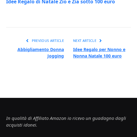
Idee Regalo di Natale Zio e Zia sotto 100 euro
PREVIOUS ARTICLE
NEXT ARTICLE
Abbigliamento Donna
Idee Regalo per Nonno e
Jogging
Nonna Natale 100 euro
In qualità di Affiliato Amazon io ricevo un guadagno dagli
acquisti idonei.