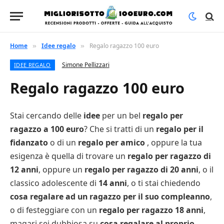
Home
Idee regalo
Regalo ragazzo 100 euro
»
»
Simone Pellizzari
IDEE REGALO
Regalo ragazzo 100 euro
Stai cercando delle
idee
per un bel
regalo per
ragazzo a 100 euro
? Che si tratti di un
regalo per il
fidanzato
o di un
regalo per amico
, oppure la tua
esigenza è quella di trovare un
regalo per ragazzo di
12 anni
, oppure un
regalo per ragazzo di 20 anni
, o il
classico adolescente di
14 anni
, o ti stai chiedendo
cosa regalare ad un ragazzo per il suo compleanno
,
o di festeggiare con un
regalo per ragazzo 18 anni
,
magari sei dubbiosa su
cosa regalare al proprio