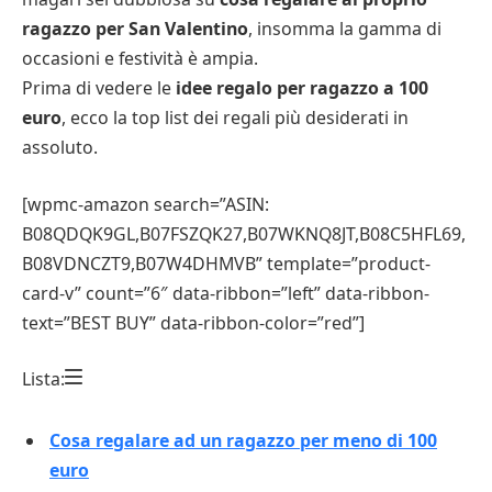
ragazzo per San Valentino
, insomma la gamma di
occasioni e festività è ampia.
Prima di vedere le
idee regalo per ragazzo a 100
euro
, ecco la top list dei regali più desiderati in
assoluto.
[wpmc-amazon search=”ASIN:
B08QDQK9GL,B07FSZQK27,B07WKNQ8JT,B08C5HFL69,
B08VDNCZT9,B07W4DHMVB” template=”product-
card-v” count=”6″ data-ribbon=”left” data-ribbon-
text=”BEST BUY” data-ribbon-color=”red”]
Lista:
Cosa regalare ad un ragazzo per meno di 100
euro