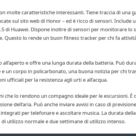
molte caratteristiche interessanti. Tiene traccia di una g
ate sul sito web di Honor – ed è ricco di sensori. Include 
3.5 di Huawei. Dispone inoltre di sensori per monitorare lo s
ue. Questo lo rende un buon fitness tracker per chi fa attivit
all’aperto e offre una lunga durata della batteria. Può dura
le e un corpo in policarbonato, una buona notizia per chi tr
ufficiali per la resistenza agli urti e all’acqua.
i che lo rendono un compagno ideale per le escursioni. È 
ione dell’aria. Può anche inviare avvisi in caso di prevision
 integrati per telefonare e ascoltare musica. La durata dell
di utilizzo normale e due settimane di utilizzo intenso.