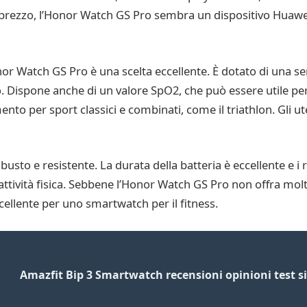
 prezzo, l’Honor Watch GS Pro sembra un dispositivo Huawei
nor Watch GS Pro è una scelta eccellente. È dotato di una serie
 Dispone anche di un valore SpO2, che può essere utile per g
ento per sport classici e combinati, come il triathlon. Gli u
o e resistente. La durata della batteria è eccellente e i r
l’attività fisica. Sebbene l’Honor Watch GS Pro non offra m
cellente per uno smartwatch per il fitness.
Amazfit Bip 3 Smartwatch recensioni opinioni test si