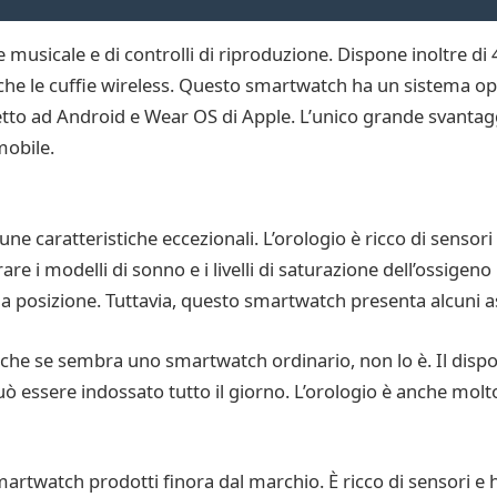
musicale e di controlli di riproduzione. Dispone inoltre d
he le cuffie wireless. Questo smartwatch ha un sistema ope
petto ad Android e Wear OS di Apple. L’unico grande svantagg
mobile.
caratteristiche eccezionali. L’orologio è ricco di sensori 
re i modelli di sonno e i livelli di saturazione dell’ossigen
ia posizione. Tuttavia, questo smartwatch presenta alcuni as
he se sembra uno smartwatch ordinario, non lo è. Il dispos
può essere indossato tutto il giorno. L’orologio è anche mol
rtwatch prodotti finora dal marchio. È ricco di sensori e 