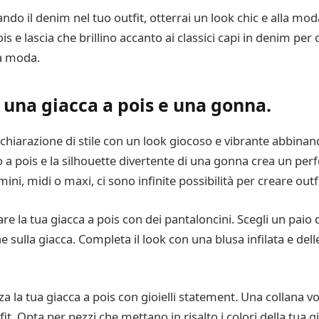
ando il denim nel tuo outfit, otterrai un look chic e alla mo
is e lascia che brillino accanto ai classici capi in denim pe
la moda.
 una giacca a pois e una gonna.
dichiarazione di stile con un look giocoso e vibrante abbinan
a pois e la silhouette divertente di una gonna crea un perfe
ni, midi o maxi, ci sono infinite possibilità per creare outf
are la tua giacca a pois con dei pantaloncini. Scegli un pa
 sulla giacca. Completa il look con una blusa infilata e dell
zza la tua giacca a pois con gioielli statement. Una collana 
t. Opta per pezzi che mettano in risalto i colori della tua 