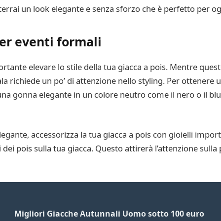
tterrai un look elegante e senza sforzo che è perfetto per o
er eventi formali
rtante elevare lo stile della tua giacca a pois. Mentre que
ala richiede un po’ di attenzione nello styling. Per ottenere 
 una gonna elegante in un colore neutro come il nero o il b
egante, accessorizza la tua giacca a pois con gioielli impor
ri dei pois sulla tua giacca. Questo attirerà l’attenzione sull
Migliori Giacche Autunnali Uomo sotto 100 euro