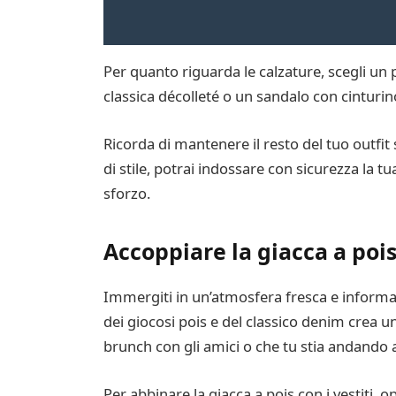
Per quanto riguarda le calzature, scegli un 
classica décolleté o un sandalo con cinturin
Ricorda di mantenere il resto del tuo outfit 
di stile, potrai indossare con sicurezza la 
sforzo.
Accoppiare la giacca a pois
Immergiti in un’atmosfera fresca e informal
dei giocosi pois e del classico denim crea 
brunch con gli amici o che tu stia andando a 
Per abbinare la giacca a pois con i vestiti, 