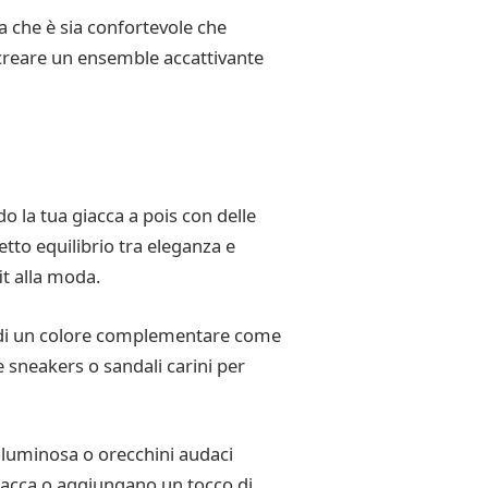
da che è sia confortevole che
r creare un ensemble accattivante
do la tua giacca a pois con delle
tto equilibrio tra eleganza e
it alla moda.
io di un colore complementare come
e sneakers o sandali carini per
voluminosa o orecchini audaci
giacca o aggiungano un tocco di