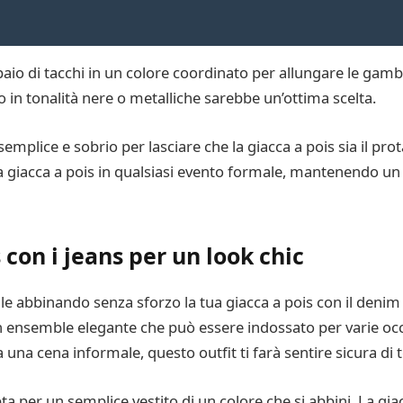
paio di tacchi in un colore coordinato per allungare le gam
o in tonalità nere o metalliche sarebbe un’ottima scelta.
semplice e sobrio per lasciare che la giacca a pois sia il pr
tua giacca a pois in qualsiasi evento formale, mantenendo un
 con i jeans per un look chic
e abbinando senza sforzo la tua giacca a pois con il denim
un ensemble elegante che può essere indossato per varie occ
una cena informale, questo outfit ti farà sentire sicura di 
opta per un semplice vestito di un colore che si abbini. La g