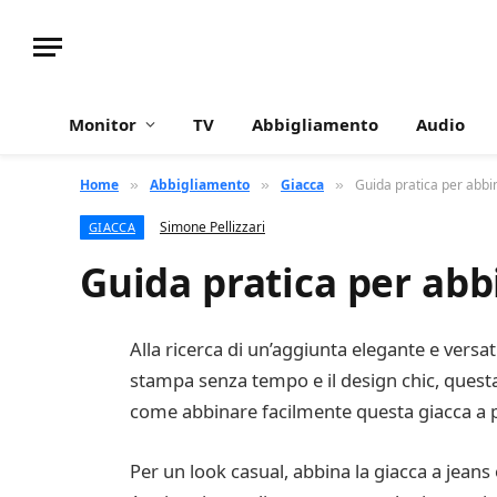
Monitor
TV
Abbigliamento
Audio
Home
Abbigliamento
Giacca
Guida pratica per abbi
»
»
»
Simone Pellizzari
GIACCA
Guida pratica per abb
Alla ricerca di un’aggiunta elegante e versat
stampa senza tempo e il design chic, questa
come abbinare facilmente questa giacca a po
Per un look casual, abbina la giacca a jeans