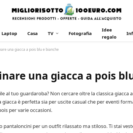
Idee
Laptop
Casa
TV
Fotografia
In
regalo
nare una giacca a pois blu e bianche
inare una giacca a pois bl
ile al tuo guardaroba? Non cercare oltre la classica giacca a
 giacca è perfetta sia per uscite casual che per eventi form
is per varie occasioni.
 o pantaloncini per un outfit rilassato ma stiloso. Ti stai v