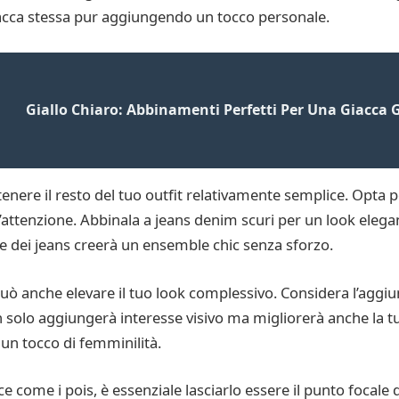
acca stessa pur aggiungendo un tocco personale.
Giallo Chiaro: Abbinamenti Perfetti Per Una Giacca G
tenere il resto del tuo outfit relativamente semplice. Opta
l’attenzione. Abbinala a jeans denim scuri per un look elega
ite dei jeans creerà un ensemble chic senza sforzo.
può anche elevare il tuo look complessivo. Considera l’aggi
 solo aggiungerà interesse visivo ma migliorerà anche la tu
r un tocco di femminilità.
come i pois, è essenziale lasciarlo essere il punto focale d