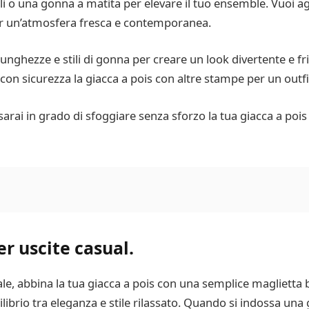
i o una gonna a matita per elevare il tuo ensemble. Vuoi a
per un’atmosfera fresca e contemporanea.
lunghezze e stili di gonna per creare un look divertente e f
on sicurezza la giacca a pois con altre stampe per un outfit
e, sarai in grado di sfoggiare senza sforzo la tua giacca a poi
er uscite casual.
le, abbina la tua giacca a pois con una semplice maglietta 
ibrio tra eleganza e stile rilassato. Quando si indossa una g