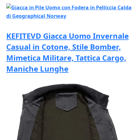
KEFITEVD Giacca Uomo Invernale
Casual in Cotone, Stile Bomber,
Mimetica Militare, Tattica Cargo,
Maniche Lunghe