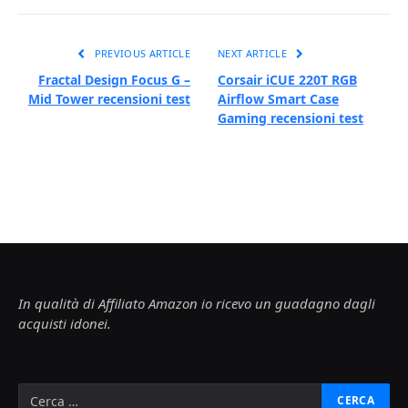
PREVIOUS ARTICLE
NEXT ARTICLE
Fractal Design Focus G –
Corsair iCUE 220T RGB
Mid Tower recensioni test
Airflow Smart Case
Gaming recensioni test
In qualità di Affiliato Amazon io ricevo un guadagno dagli
acquisti idonei.