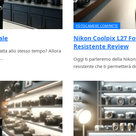
FOTOCAMERE COMPATTE
ale
Nikon Coolpix L27 F
Resistente Review
tta allo stesso tempo? Allora
e…
Oggi ti parleremo della Nikon
resistente che ti permetterà di