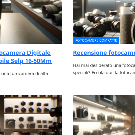
FOTOCAMERE COMPATTE
tocamera Digitale
Recensione fotocame
bile Selp 16-50Mm
Hai mai desiderato una fotoca
speciali? Eccola qui: la fotoc
di una fotocamera di alta