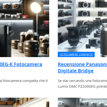
FOTOCAMERE COMPATTE
00EG-K Fotocamera
Recensione Panason
Digitale Bridge
a fotocamera compatta che ti
Se stai cercando una fotocamera
Lumix DMC-FZ2000EG potrebbe