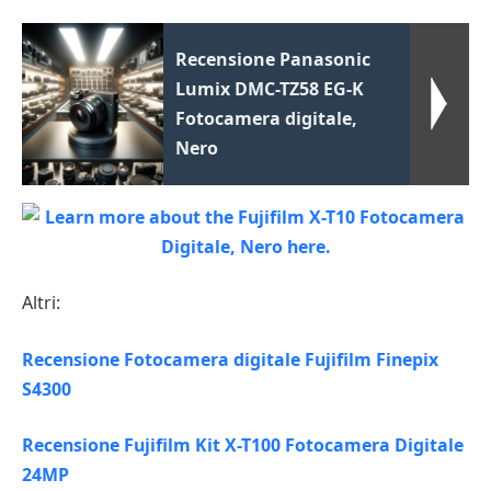
Recensione Panasonic
Lumix DMC-TZ58 EG-K
Fotocamera digitale,
Nero
Altri:
Recensione Fotocamera digitale Fujifilm Finepix
S4300
Recensione Fujifilm Kit X-T100 Fotocamera Digitale
24MP