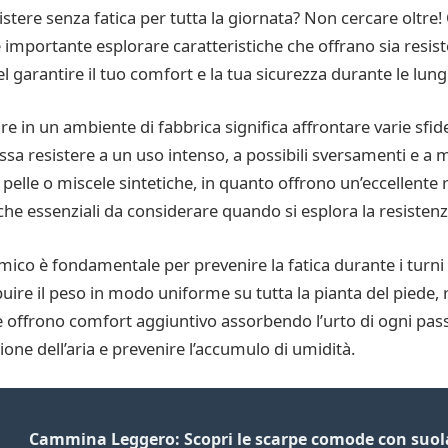
stere senza fatica per tutta la giornata? Non cercare oltre! 
, è importante esplorare caratteristiche che offrano sia res
l garantire il tuo comfort e la tua sicurezza durante le lung
re in un ambiente di fabbrica significa affrontare varie sfid
ssa resistere a un uso intenso, a possibili sversamenti e a
 pelle o miscele sintetiche, in quanto offrono un’eccellente 
che essenziali da considerare quando si esplora la resistenz
mico è fondamentale per prevenire la fatica durante i turni
buire il peso in modo uniforme su tutta la pianta del piede, 
e offrono comfort aggiuntivo assorbendo l’urto di ogni passo
ione dell’aria e prevenire l’accumulo di umidità.
Cammina Leggero: Scopri le scarpe comode con suola