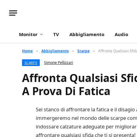
Monitor
TV
Abbigliamento
Audio
Home
Abbigliamento
Scarpe
Affronta Qualsiasi Sfi
»
»
»
Simone Pellizzari
SCARPE
Affronta Qualsiasi Sf
A Prova Di Fatica
Sei stanco di affrontare la fatica e il disagi
immergeremo nel mondo delle scarpe comod
indossare calzature adeguate per migliorare 
affrontare qualsiasi sfida che ti si presenta!