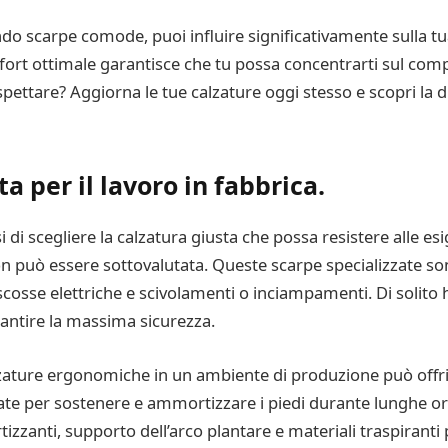
ando scarpe comode, puoi influire significativamente sulla t
rt ottimale garantisce che tu possa concentrarti sul comp
aspettare? Aggiorna le tue calzature oggi stesso e scopri la d
a per il lavoro in fabbrica.
 di scegliere la calzatura giusta che possa resistere alle es
non può essere sottovalutata. Queste scarpe specializzate s
 scosse elettriche e scivolamenti o inciampamenti. Di solito
rantire la massima sicurezza.
calzature ergonomiche in un ambiente di produzione può offr
 per sostenere e ammortizzare i piedi durante lunghe ore
zanti, supporto dell’arco plantare e materiali traspiranti