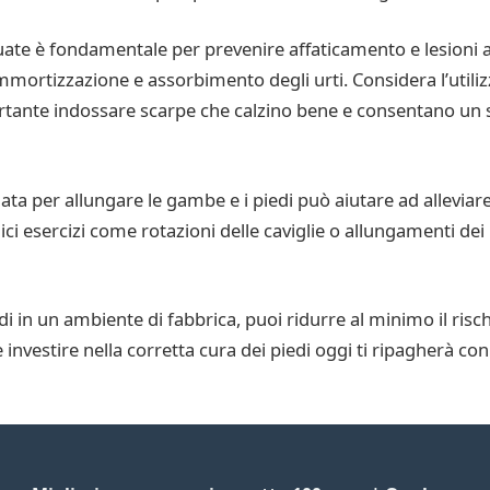
eguate è fondamentale per prevenire affaticamento e lesioni a
mortizzazione e assorbimento degli urti. Considera l’utiliz
rtante indossare scarpe che calzino bene e consentano un s
nata per allungare le gambe e i piedi può aiutare ad allevia
ici esercizi come rotazioni delle caviglie o allungamenti de
di in un ambiente di fabbrica, puoi ridurre al minimo il risc
he investire nella corretta cura dei piedi oggi ti ripagherà 