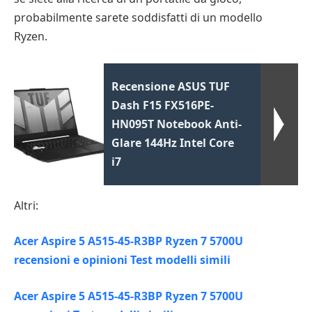
probabilmente sarete soddisfatti di un modello
Ryzen.
Recensione ASUS TUF
Dash F15 FX516PE-
HN095T Notebook Anti-
Glare 144Hz Intel Core
i7
Altri:
Acer Aspire 5 A515-45-R3BP Ryzen 7 5700U
recensioni e opinioni Test modelli simili
Acer Aspire 5 A515-45-R3BP Ryzen 7 5700U