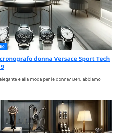
URO
 cronografo donna Versace Sport Tech
19
io elegante e alla moda per le donne? Beh, abbiamo