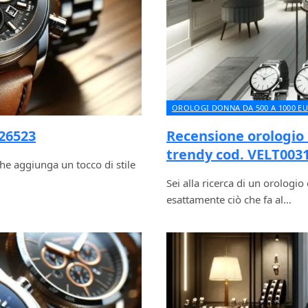
OROLOGI DONNA DA 500 A 1000 E
26523
Recensione orologio
trendy cod. VELT003
he aggiunga un tocco di stile
Sei alla ricerca di un orolog
esattamente ciò che fa al…