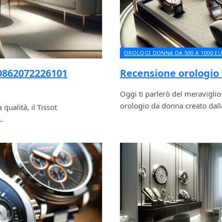
OROLOGI DONNA DA 500 A 1000 E
T0862072226101
Recensione orologio 
Oggi ti parlerò del meravigli
orologio da donna creato dal
qualità, il Tissot
…