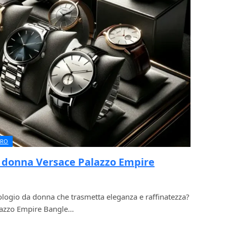
URO
 donna Versace Palazzo Empire
orologio da donna che trasmetta eleganza e raffinatezza?
alazzo Empire Bangle…