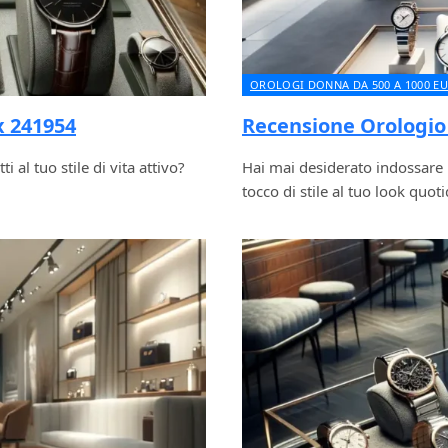
OROLOGI DONNA DA 500 A 1000 E
x 241954
Recensione Orologi
 al tuo stile di vita attivo?
Hai mai desiderato indossare 
tocco di stile al tuo look qu