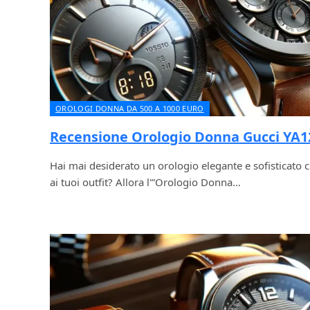
OROLOGI DONNA DA 500 A 1000 EURO
Recensione Orologio Donna Gucci YA1
Hai mai desiderato un orologio elegante e sofisticato c
ai tuoi outfit? Allora l'”Orologio Donna…