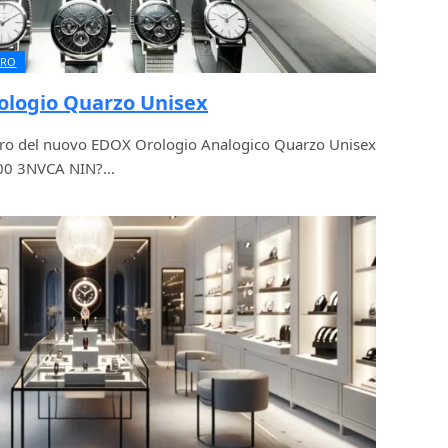
URO
ologio Quarzo Unisex
stero del nuovo EDOX Orologio Analogico Quarzo Unisex
200 3NVCA NIN?…