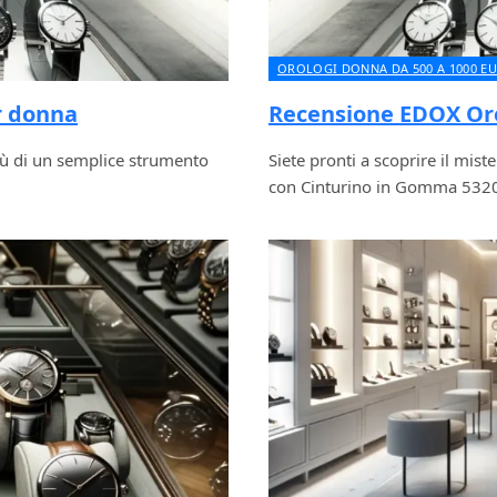
OROLOGI DONNA DA 500 A 1000 E
r donna
Recensione EDOX Or
iù di un semplice strumento
Siete pronti a scoprire il mi
con Cinturino in Gomma 53