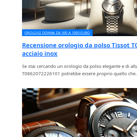
OROLOGI DONNA DA 500 A 1000 EURO
Recensione orologio da polso Tissot 
acciaio inox
Se stai cercando un orologio da polso elegante e di alta 
T0862072226101 potrebbe essere proprio quello che