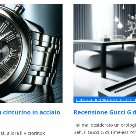
OROLOGI DONNA DA 500 A 1000 E
 cinturino in acciaio
Recensione Gucci G 
Hai mai desiderato un orologi
Beh, il Gucci G di Timeless 
tà, allora il Victorinox