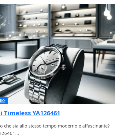
URO
di Timeless YA126461
o che sia allo stesso tempo moderno e affascinante?
YA126461…