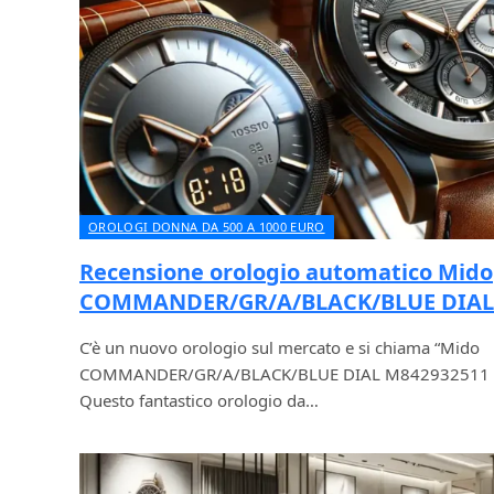
OROLOGI DONNA DA 500 A 1000 EURO
Recensione orologio automatico Mido
COMMANDER/GR/A/BLACK/BLUE DIAL 
C’è un nuovo orologio sul mercato e si chiama “Mido
COMMANDER/GR/A/BLACK/BLUE DIAL M842932511 Or
Questo fantastico orologio da…