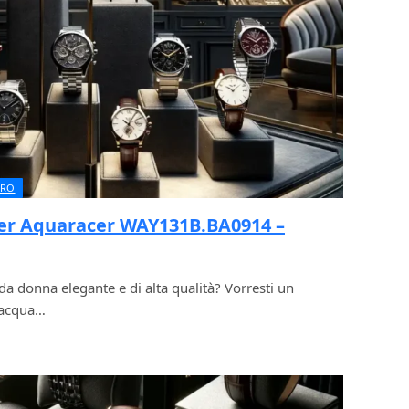
URO
er Aquaracer WAY131B.BA0914 –
 da donna elegante e di alta qualità? Vorresti un
l’acqua…