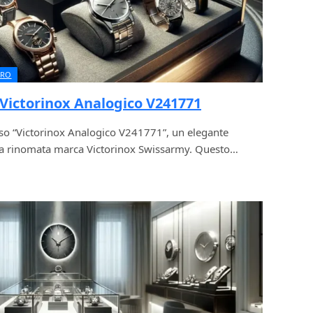
URO
Victorinox Analogico V241771
oso “Victorinox Analogico V241771”, un elegante
la rinomata marca Victorinox Swissarmy. Questo…