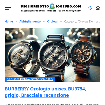
Home
Abbigliamento
Orologi
Category: "Orologi Donna sotto 500 euro" (Page 2)
»
»
»
OROLOGI DONNA SOTTO 500 EURO
BURBERRY Orologio unisex BU9754,
grigio, Bracciale recensione
Hai sempre desiderato possedere un orologio di lusso che