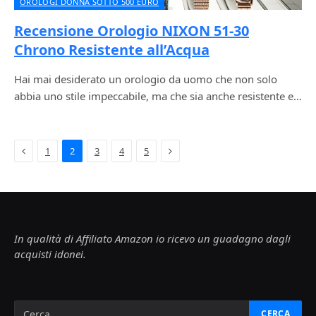
OROLOGI DONNA SOTTO 500 EURO
Recensione Orologio NIXON 51-30
Chrono Resistente all’Acqua
Hai mai desiderato un orologio da uomo che non solo
abbia uno stile impeccabile, ma che sia anche resistente e…
Previous
Next
1
2
3
4
5
In qualità di Affiliato Amazon io ricevo un guadagno dagli
acquisti idonei.