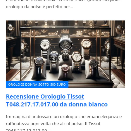
orologio da polso è perfetto per…
OROLOGI DONNA SOTTO 500 EURO
Recensione Orologio Tissot
T048.217.17.017.00 da donna bianco
Immagina di indossare un orologio che emani eleganza e
raffinatezza ogni volta che alzi il polso. Il Tissot
T048.217.17.017.00 -…