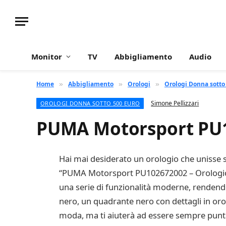
Monitor
TV
Abbigliamento
Audio
Home
Abbigliamento
Orologi
Orologi Donna sotto
»
»
»
Simone Pellizzari
OROLOGI DONNA SOTTO 500 EURO
PUMA Motorsport PU1
Hai mai desiderato un orologio che unisse st
“PUMA Motorsport PU102672002 – Orologio 
una serie di funzionalità moderne, rendendo
nero, un quadrante nero con dettagli in oro
moda, ma ti aiuterà ad essere sempre puntal