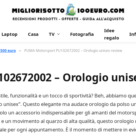
Idee
Laptop
Casa
TV
Fotografia
In
regalo
 500 euro
PUMA Motorsport PU102672002 – Orologio unisex review
»
02672002 – Orologio unis
ile, funzionalità e un tocco di sportività? Beh, abbiamo quel
unisex”. Questo elegante ma audace orologio da polso uni
lo un accessorio indispensabile per gli amanti del motorspo
 e un movimento al quarzo di alta qualità, questo orologio 
e per ogni appuntamento. È il momento di mettere in eviden