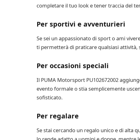
completare il tuo look e tener traccia del t
Per sportivi e avventurieri
Se sei un appassionato di sport o ami vivere 
ti permetterà di praticare qualsiasi attività
Per occasioni speciali
Il PUMA Motorsport PU102672002 aggiungerà 
evento formale o stia semplicemente uscendo
sofisticato.
Per regalare
Se stai cercando un regalo unico e di alta q
lo rende adatto a uomini e donne, mentre le