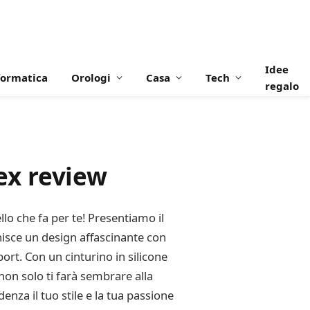
Idee
formatica
Orologi
Casa
Tech
regalo
ex review
lo che fa per te! Presentiamo il
sce un design affascinante con
rt. Con un cinturino in silicone
non solo ti farà sembrare alla
za il tuo stile e la tua passione